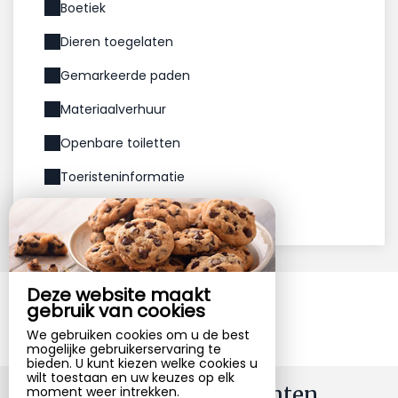
Boetiek
Dieren toegelaten
Gemarkeerde paden
Materiaalverhuur
Openbare toiletten
Toeristeninformatie
WiFi
Deze website maakt
Fotogalerij
gebruik van cookies
We gebruiken cookies om u de best
mogelijke gebruikerservaring te
bieden. U kunt kiezen welke cookies u
wilt toestaan en uw keuzes op elk
Onze nieuwsberichten
moment weer intrekken.