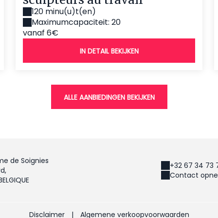
120 minu(u)t(en)
Maximumcapaciteit: 20
vanaf 6€
IN DETAIL BEKIJKEN
ALLE AANBIEDINGEN BEKIJKEN
me de Soignies
+32 67 34 73 
d,
Contact opne
 BELGIQUE
Disclaimer
|
Algemene verkoopvoorwaarden