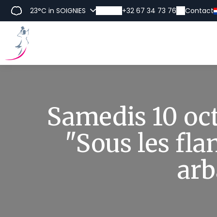
23°C
in SOIGNIES
+32 67 34 73 76
Contact
Ont
Samedis 10 oc
"Sous les fla
arb