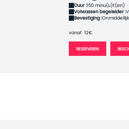
Duur :
150 minu(u)t(en)
Volwassen begeleider :
V
Bevestiging :
Onmiddellij
vanaf
12€
RESERVEREN
BESCH