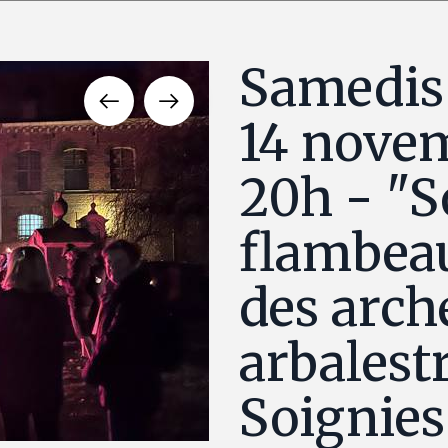
Samedis 
14 nove
20h - "S
flambeaux
des arch
arbalestr
Soignies
Balade aux flambeaux 2