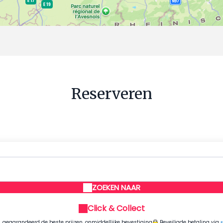
Reserveren
ZOEKEN NAAR
Click & Collect
g, gegarandeerd de beste prijzen, onmiddellijke bevestiging
Beveiligde betaling via