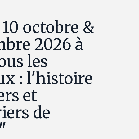
10 octobre &
mbre 2026 à
ous les
 : l'histoire
ers et
iers de
"
Balade aux f