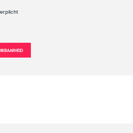
erplicht
k
IKBAARHEID