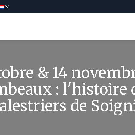
dekken
Aanbiedingen
News
Reserv
tobre & 14 novembr
mbeaux : l'histoire 
alestriers de Soign