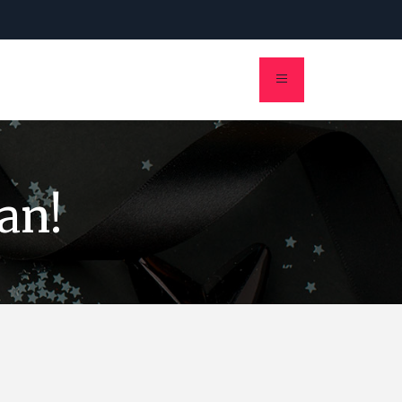
eren
an!