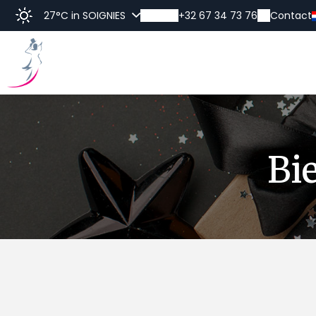
27°C
in SOIGNIES
+32 67 34 73 76
Contact
Ont
Bi