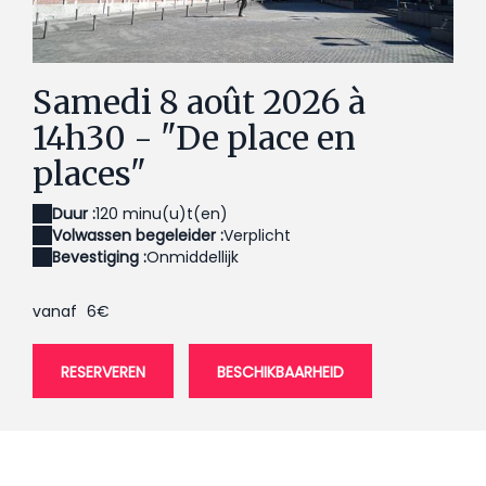
08.08.2026 - L'histoire des places publiques dans le
08
le centre-ville 2
centre-ville 1
ce
Samedi 8 août 2026 à
14h30 - "De place en
places"
Duur :
120 minu(u)t(en)
Volwassen begeleider :
Verplicht
Bevestiging :
Onmiddellijk
vanaf
6€
RESERVEREN
BESCHIKBAARHEID