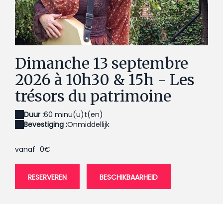
551052916_1203796718441479_7535531336338715551_n
Dimanche 13 septembre
2026 à 10h30 & 15h - Les
trésors du patrimoine
Duur :
60 minu(u)t(en)
Bevestiging :
Onmiddellijk
vanaf
0€
RESERVEREN
BESCHIKBAARHEID