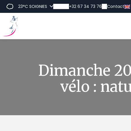
23°C
SOIGNIES
+32 67 34 73 76
Contact
Di
Dimanche 20 
vélo : nat