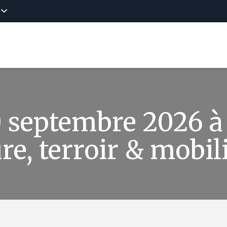
scover
Offers
News
Online reservat
septembre 2026 à 
ure, terroir & mobil