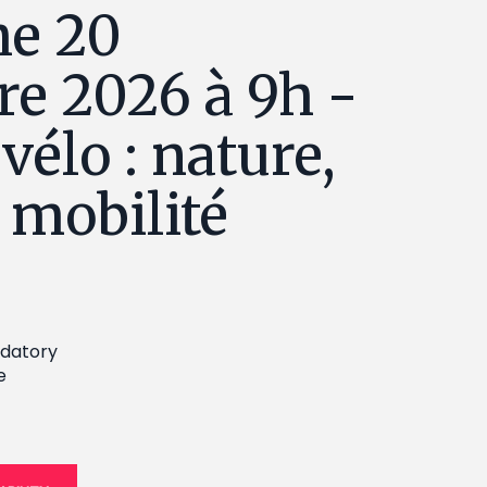
e 20
e 2026 à 9h -
vélo : nature,
& mobilité
datory
e
emaine de la Mobilité 2
20.09.2026 - 