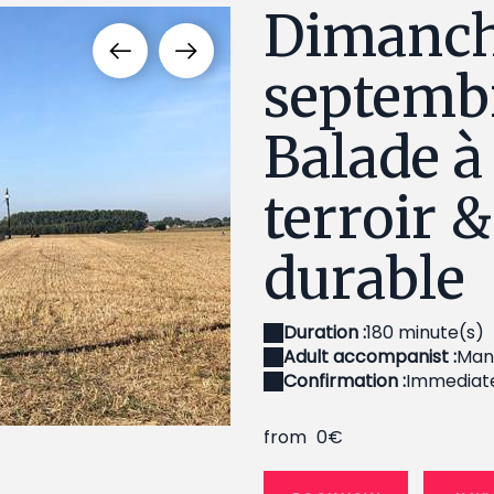
Dimanch
septembr
Balade à 
terroir 
durable
Duration :
180 minute(s)
Adult accompanist :
Man
Confirmation :
Immediat
ilité 1
20.09.2026 - Balade à vélo S
from
0€