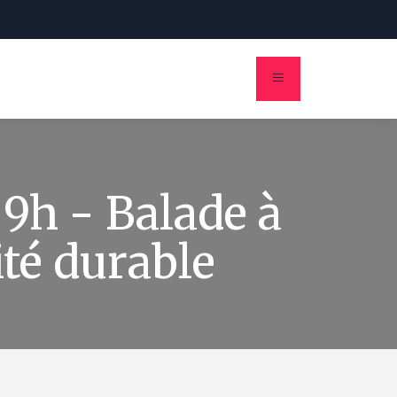
ion
9h - Balade à
ité durable