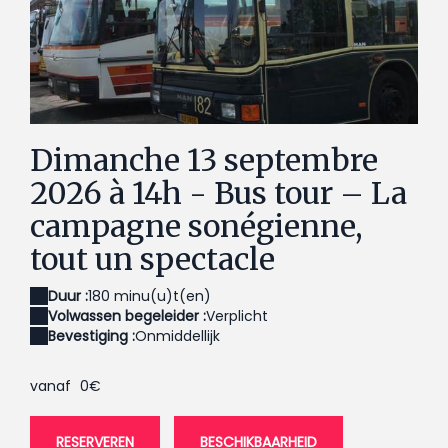
13.09.2026 - Bus tour ©OCT (2)
Dimanche 13 septembre
2026 à 14h - Bus tour – La
campagne sonégienne,
tout un spectacle
Duur :
180 minu(u)t(en)
Volwassen begeleider :
Verplicht
Bevestiging :
Onmiddellijk
vanaf
0€
RESERVEREN
BESCHIKBAARHEID