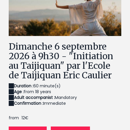
06.09.2026 - Initiation au taijiquan (1)
06
Dimanche 6 septembre
2026 à 9h30 - "Initiation
au Taijiquan" par l'Ecole
de Taijiquan Eric Caulier
Duration :
60 minute(s)
Age :
from 18 years
Adult accompanist :
Mandatory
Confirmation :
Immediate
from
12€